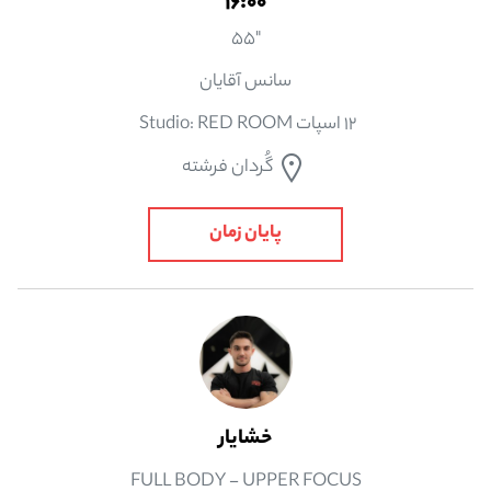
16:00
"55
سانس آقایان
12 اسپات Studio: RED ROOM
گُردان فرشته
پایان زمان
خشايار
FULL BODY - UPPER FOCUS