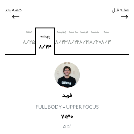
هفته قبل
هفته بعد
شنبه
یکشنبه
دوشنبه
سه شنبه
چهارشنبه
جمعه
پنج شنبه
8/25
8/23
8/22
8/21
8/20
8/19
8/24
فربد
FULL BODY - UPPER FOCUS
7:30
"55