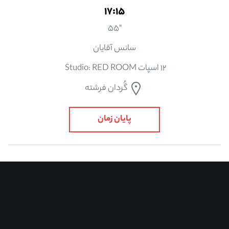
17:15
"55
سانس آقایان
12 اسپات Studio: RED ROOM
گُردان فرشته
پایان زمان