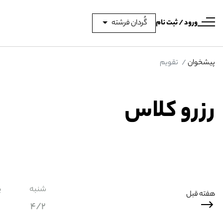
ورود / ثبت نام
گُردان فرشته
پیشخوان
تقویم
رزرو کلاس
شنبه
ی
هفته قبل
4/2