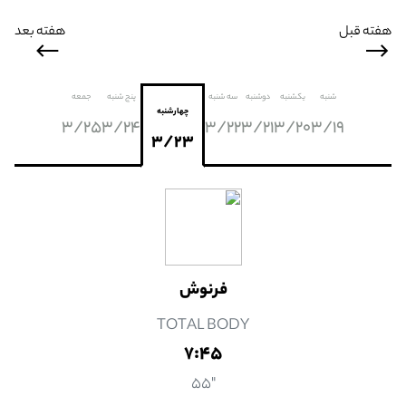
هفته قبل
هفته بعد
شنبه
یکشنبه
دوشنبه
سه شنبه
پنج شنبه
جمعه
چهارشنبه
3/25
3/24
3/22
3/21
3/20
3/19
3/23
فرنوش
TOTAL BODY
7:45
"55