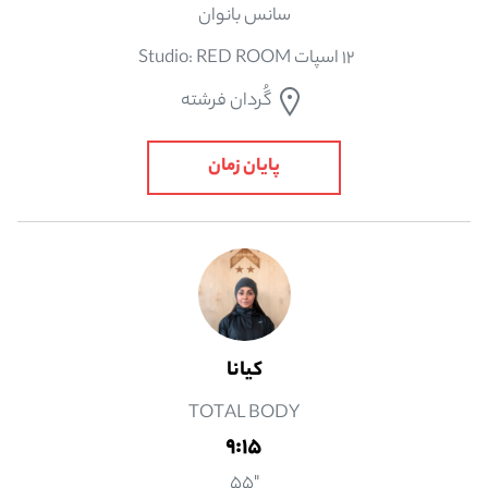
سانس بانوان
12 اسپات Studio: RED ROOM
گُردان فرشته
پایان زمان
كيانا
TOTAL BODY
9:15
"55