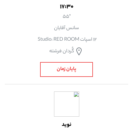
17:30
"55
سانس آقایان
12 اسپات Studio: RED ROOM
گُردان فرشته
پایان زمان
نويد