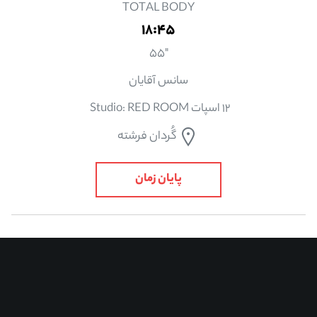
TOTAL BODY
18:45
"55
سانس آقایان
12 اسپات Studio: RED ROOM
گُردان فرشته
پایان زمان